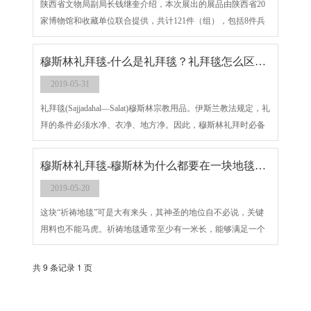
陕西省文物局副局长钱继奎介绍，本次展出的展品由陕西省20
家博物馆和收藏单位联合提供，共计121件（组），包括8件兵
马俑武士、2件兵马战车、2件铜车马复制品，以及从先秦到汉
代的约160件金器、玉器、青铜器等文物。
穆斯林礼拜毯-什么是礼拜毯？礼拜毯怎么区分好坏？
2019-05-31
礼拜毯(Sajjadahal—Salat)穆斯林宗教用品。伊斯兰教法规定，礼
拜的条件必须水净、衣净、地方净。因此，穆斯林礼拜时必备
此毯。亦称礼拜垫，简称拜垫，不作它用。清真寺大殿内一般
铺长条的礼拜毯，多为毛毡、棉毯，也有羊皮的。
穆斯林礼拜毯-穆斯林为什么都要在一块地毯上祈祷?
2019-05-20
这块“祈祷地毯”可是大有来头，其神圣的地位自不必说，关键
用料也不能马虎。祈祷地毯通常至少有一米长，能够满足一个
成年人跪在上面祈祷。
共 9 条记录 1 页