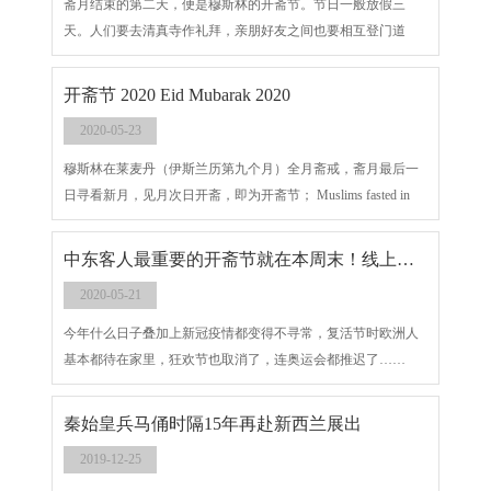
斋月结束的第二天，便是穆斯林的开斋节。节日一般放假三
天。人们要去清真寺作礼拜，亲朋好友之间也要相互登门道
贺，许多青年男女也特意安排在此时举行盛大婚礼，更为节日
增添了喜庆气氛。 The second day of Ramadan is the Muslim Eid
开斋节 2020 Eid Mubarak 2020
al-Fitr. Holidays generally take three days off. People go to the
2020-05-23
mosque for worship. Friends and relatives also have to congratulate
each other. Many young men and women also deliberately arrange to
穆斯林在莱麦丹（伊斯兰历第九个月）全月斋戒，斋月最后一
hold a grand wedding at this time, adding a festive atmosphere to the
日寻看新月，见月次日开斋，即为开斋节； Muslims fasted in
festival.
the month of Ramadan (Ninth month of the Islamic calendar), looking
for the new moon on the last day of Ramadan, and seeing the fast on
中东客人最重要的开斋节就在本周末！线上祝福送起来
the following day if it is Eid al-Fitr;
2020-05-21
今年什么日子叠加上新冠疫情都变得不寻常，复活节时欧洲人
基本都待在家里，狂欢节也取消了，连奥运会都推迟了……
秦始皇兵马俑时隔15年再赴新西兰展出
2019-12-25