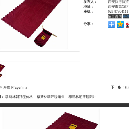
发布人：
西安快得特贸
地址：
西安市高新区
座机：
029-87804111
留言咨询
更
分享：
下一条：
礼拜毯 Prayer mat
礼拜
词：
穆斯林朝拜毯价格
穆斯林朝拜毯销售
穆斯林朝拜毯图片