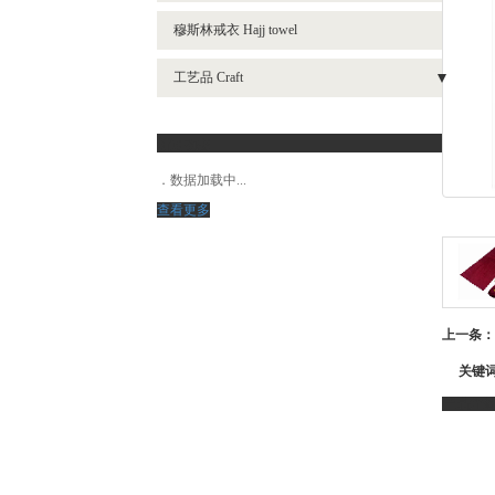
穆斯林戒衣 Hajj towel
工艺品 Craft
- 伊斯兰教装饰画 Islamic wall decor
新闻动态
- 兵马俑 Terrocotta Warrior
数据加载中...
查看更多
上一条：
关键
产品介绍