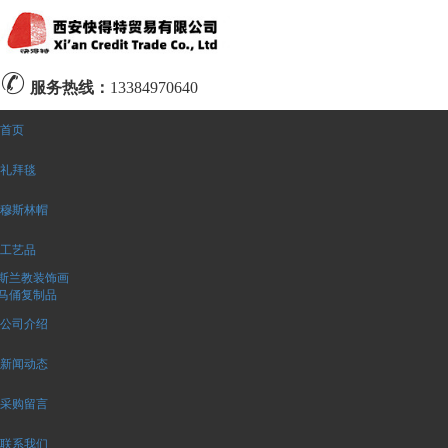
服务热线：
13384970640
首页
礼拜毯
穆斯林帽
工艺品
斯兰教装饰画
马俑复制品
公司介绍
新闻动态
采购留言
联系我们