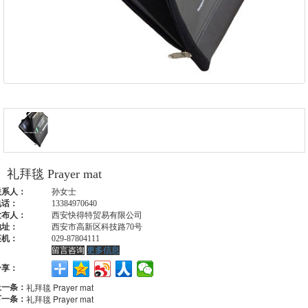
礼拜毯 Prayer mat
联系人：
孙女士
电话：
13384970640
发布人：
西安快得特贸易有限公司
地址：
西安市高新区科技路70号
座机：
029-87804111
留言咨询
更多信息
分享：
上一条：
礼拜毯 Prayer mat
下一条：
礼拜毯 Prayer mat